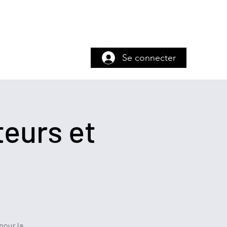
DO
Plus
i.simonneau@laposte.net
0557345252
Se connecter
eurs et
pour la