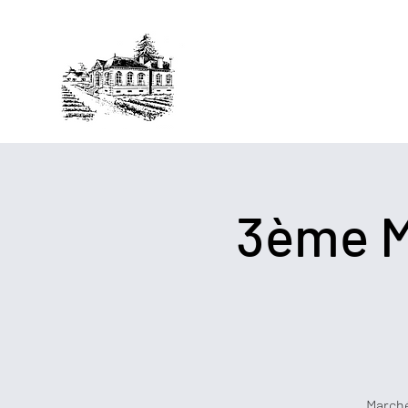
Château Morlan-Tui
SCEA SIMONNEAU&FILS
3ème M
Marché