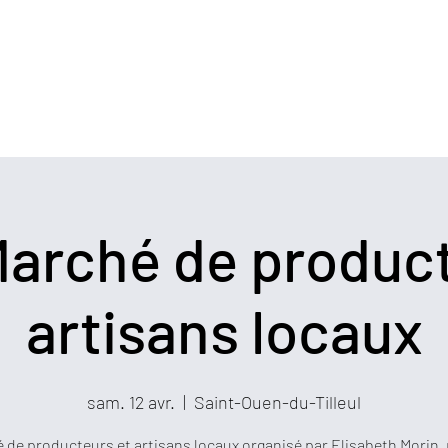
lière
Accueil
Boutique
Formules et Carte K
arché de product
artisans locaux
sam. 12 avr.
  |  
Saint-Ouen-du-Tilleul
 de producteurs et artisans locaux organisé par Elisabeth Morin, 