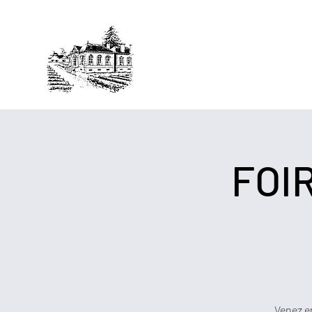
Château Morlan-Tui
SCEA SIMONNEAU&FILS
FOI
Venez en