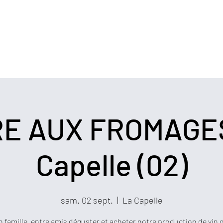
lière
Accueil
Boutique
Formules et Carte K
RE AUX FROMAGES
Capelle (02)
sam. 02 sept.
  |  
La Capelle
 famille, entre amis déguster et acheter notre production de vin 