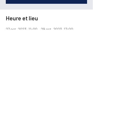
Heure et lieu
27 oct. 2023, 11:00 – 29 oct. 2023, 17:00
TOULOUSE, Concorde Avenue, 31840
Aussonne, France
Partager cet événement
0557345252