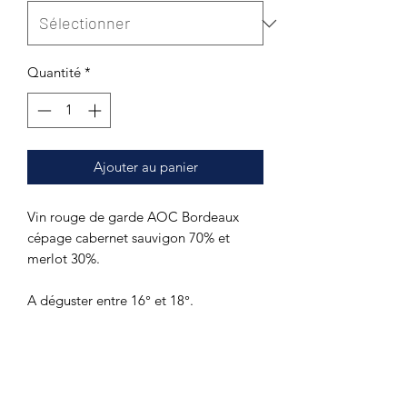
Quantité
*
Ajouter au panier
Vin rouge de garde AOC Bordeaux
cépage cabernet sauvigon 70% et
merlot 30%.
A déguster entre 16° et 18°.
Certification AOP, Bio et Demeter
DÉTAILS DE L'ARTICLE