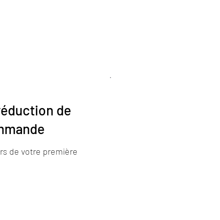
lière
Accueil
Boutique
Formules et Carte K
réduction de
ommande
rs de votre première